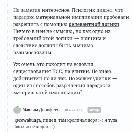
Но заметил интересное. Псилогик пишет, что
парадокс материальной импликации пробовали
разрешить с помощью
релевантной логики
.
Ничего в ней не смыслю, но как одно из
требований этой логики — причина и
следствие должны быть значимо
взаимосвязаны.
Уж очень это походит на условия
существования ПСС, на улитки. Не знаю,
действительно ли так. Но может улитки —
один из способов разрешения парадокса
материальной импликации?
Максим Дорофеев
автор
30 мая 2025
@cowabunga
, пипец, там кроличья нора :-) Я туда
близко не ходил :-)