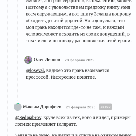
сможет, а «Транссерфинг», к сожалению, может.
Поэтому я с удовольствием предложу книгу Рэнд
всем окружающим, а вот книгу Зеланда попрошу
обходить десятой дорогой. Но я допускаю, что
моя грань находится где-то не там, и каждый
человек может исходить из своих допущений, в
том числе и по поводу расположения этой грани.
Олег Леонов
20 февраля 2025
@loseval
, видимо это грань называется
простотой. Интересное понятие.
Максим Дорофеев
автор
21 февраля 2025
@Sedajabrov
, круче всех из тех, кого я видел, примеры
логики применяет Голдратт.
Зеланда не знаю, не читал и в списке на ознакомления