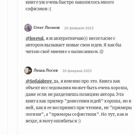
книге уж очень быстро накопилось много
софизмов :(
Олег Леонов
20 февраля 2025
@loseval
, я ж аккуратничаю)) несогласие с
автором вызывает новые свои идеи. Я как бы
читаю своё мнение о написанном. 😉
Леша Лосев
20 февраля 2025
@Sedajabrov
, да, я именно про это. Книга как
объект исследования может быть очень хороша,
даже если не разделяешь позицию автора. Эта
книга как пример "донесения идей" хороша, но в
ней, как я ее воспринял при чтении, не "примеры
логики", а "примеры софистики". Но тут, как и
везде, я могу ошибаться :)