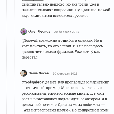
действительно неплохо, но аналогии уже в
начале вызывают вопросики. Ну а дальше, на мой
вкус, становится все совсем грустно.
Олег Леонов
20 февраля 2025
@loseval
, возможно я ошибся в оценках. Но я
хотел сказать, то что сказал. И я не пользуюсь
двояко читаемыми фразами. Уже лет 15 как
перестал.
Леша Лосев
20 февраля 2025
@Sedajabrov
, да нет, как пропаганда и маркетинг
— отличный пример. Мне несколько человек
рассказывали, какие классные книги. Т. е. они
реально заставляют людей идти за автором. Я в
целом люблю такое. Одна из моих любимых —
«Атлант расправил плечи». Но конкретно в этой