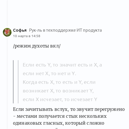
Софья
Рук-ль в техподдержке ИТ продукта
10 марта в 14:58
/режим духоты вкл/
Если есть Y, то значит есть и X, а
если нет Х, то нет и Y.
Когда есть X, то есть и Y, если
возникает X, то возникает Y,
если X исчезает, то исчезает Y
Если зачитывать вслух, то звучит перегружено
- местами получается стык нескольких
одинаковых гласных, который сложно