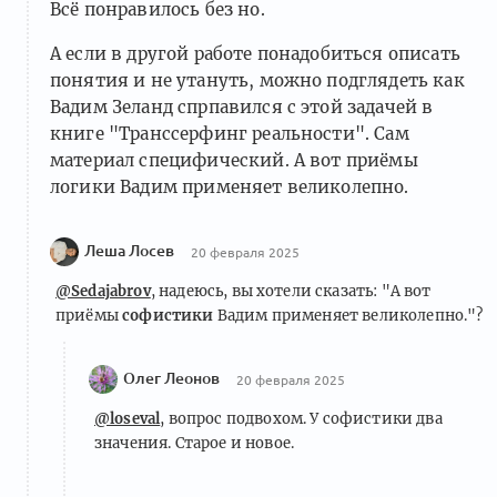
Всё понравилось без но.
А если в другой работе понадобиться описать
понятия и не утануть, можно подглядеть как
Вадим Зеланд спрпавился с этой задачей в
Кулинарные эксперименты над улитками
книге "Транссерфинг реальности". Сам
5 комментариев
материал специфический. А вот приёмы
логики Вадим применяет великолепно.
Леша Лосев
20 февраля 2025
Улитки необходимости и улитки
@Sedajabrov
, надеюсь, вы хотели сказать: "А вот
достаточности (фрагмент третьей книги)
приёмы
софистики
Вадим применяет великолепно."?
2 комментария
Олег Леонов
20 февраля 2025
@loseval
, вопрос подвохом. У софистики два
значения. Старое и новое.
Улитки против тараканов или основа КПТ
(фрагмент третьей книги)