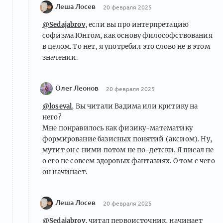
Леша Лосев
1 комментарий
20 февраля 2025
@Sedajabrov
, если вы про интерпретацию
софизма Юнгом, как основу философствования
в целом. То нет, я употребил это слово не в этом
значении.
Олег Леонов
20 февраля 2025
@loseval
, Вы читали Вадима или критику на
него?
Мне понравилось как физику-математику
формирование базисных понятий (аксиом). Ну,
мутит он с ними потом не по-детски. Я писал не
о его не совсем здоровых фантазиях. О том с чего
он начинает.
Леша Лосев
20 февраля 2025
@Sedajabrov
, читал первоисточник, начинает