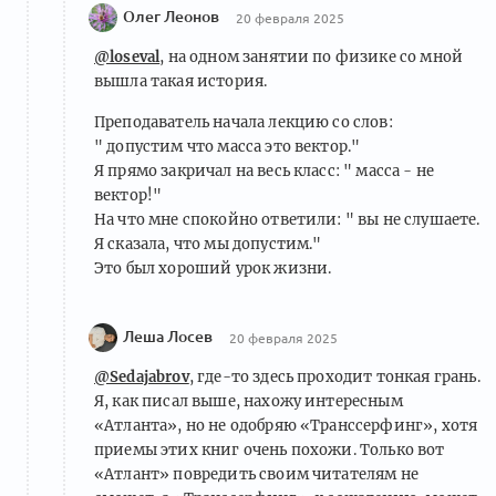
Олег Леонов
20 февраля 2025
@loseval
, на одном занятии по физике со мной
вышла такая история.
Преподаватель начала лекцию со слов:
" допустим что масса это вектор."
Я прямо закричал на весь класс: " масса - не
вектор!"
На что мне спокойно ответили: " вы не слушаете.
Я сказала, что мы допустим."
Это был хороший урок жизни.
Леша Лосев
20 февраля 2025
@Sedajabrov
, где-то здесь проходит тонкая грань.
Я, как писал выше, нахожу интересным
«Атланта», но не одобряю «Транссерфинг», хотя
приемы этих книг очень похожи. Только вот
«Атлант» повредить своим читателям не