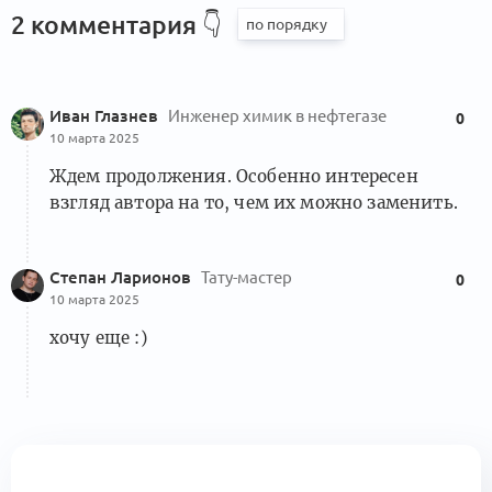
7 комментариев
2 комментария
👇
ПОЧЕМУ НЕ НАДО ЧИТАТЬ НОВОСТИ
Иван Глазнев
Инженер химик в нефтегазе
0
(Why You Should Quit the News,
10 марта 2025
2
перевод ч.3)
Ждем продолжения. Особенно интересен
1 комментарий
взгляд автора на то, чем их можно заменить.
ПОЧЕМУ НЕ НАДО ЧИТАТЬ НОВОСТИ
Степан Ларионов
Тату-мастер
0
(Why You Should Quit the News,
10 марта 2025
2
перевод ч.3²-2,73)
хочу еще :)
2 комментария
ПОЧЕМУ НЕ НАДО ЧИТАТЬ НОВОСТИ
(Why You Should Quit the News,
1