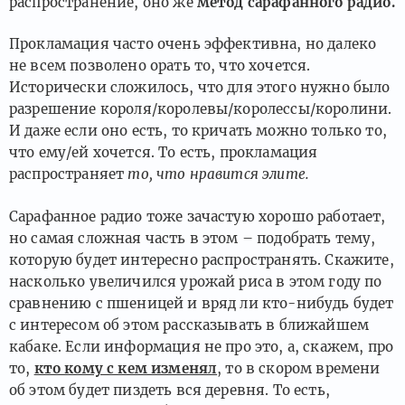
распространение, оно же
метод сарафанного радио.
Прокламация часто очень эффективна, но далеко
не всем позволено орать то, что хочется.
Исторически сложилось, что для этого нужно было
разрешение короля/королевы/королессы/королини.
И даже если оно есть, то кричать можно только то,
что ему/ей хочется. То есть, прокламация
распространяет
то, что нравится элите.
Сарафанное радио тоже зачастую хорошо работает,
но самая сложная часть в этом – подобрать тему,
которую будет интересно распространять. Скажите,
насколько увеличился урожай риса в этом году по
сравнению с пшеницей и вряд ли кто-нибудь будет
с интересом об этом рассказывать в ближайшем
кабаке. Если информация не про это, а, скажем, про
то,
кто кому с кем изменял
, то в скором времени
об этом будет пиздеть вся деревня. То есть,