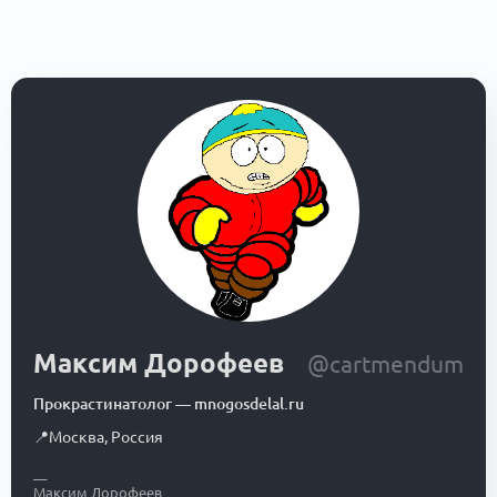
Максим Дорофеев
@cartmendum
Прокрастинатолог
—
mnogosdelal.ru
📍
Москва
,
Россия
__
Максим Дорофеев