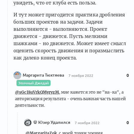
увидеть, что от клуба есть польза.
И тут может пригодится практика дробления
больших проектов на задачи. Задачи
выполняются - выполняются. Проект
движется - движется. Пусть мелкими
шажками - но движется. Может имеет смысл
оценить скорость движения и поразмыслить
как далеко конец проекта.
Маргарита Тюхтяева
0
7 ноября 2022
Эпичный Джедай
@sGcI8uVrkQMyryzM
, мне кажется это не "на-ка", а
авторизация результата - очень важная часть нашей
деятельности.
💀
Юзер Удалился
0
7 ноября 2022
@MargaritaZok
, с моей точки зрения