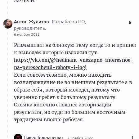
же цели.
Антон Жулитов
Разработка ПО,
5
руководитель.
6 ноября 2022
Размышлял на близкую тему когда то и пришел
к выводам которые изложил тут.
https://vk.com/@hedinant-vnezapno-interesnoe-
na-peresechenii-raboty-i-iogi
Если совсем тезисно, можно находить
вознаграждение не во внешнем результате а в
образе себя, который молодец потому что
уверенно гребет к большому результату.
Схемка конечно сложнее авторизации
результата, но судя по большим восточным
традициям вполне рабочая.
Павел Бондаренко
1
7 ноября 2022