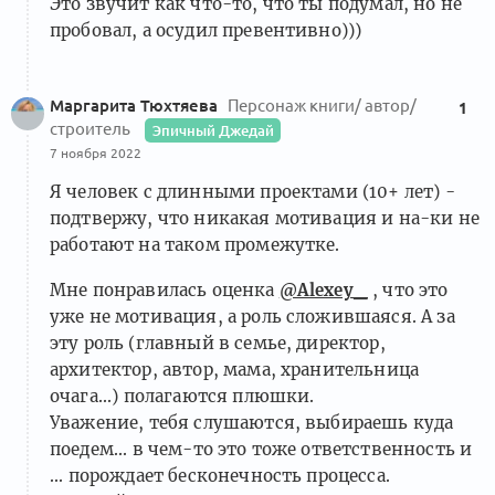
Это звучит как что-то, что ты подумал, но не
пробовал, а осудил превентивно)))
Маргарита Тюхтяева
Персонаж книги/ автор/
1
строитель
Эпичный Джедай
7 ноября 2022
Я человек с длинными проектами (10+ лет) -
подтвержу, что никакая мотивация и на-ки не
работают на таком промежутке.
Мне понравилась оценка
@Alexey_
, что это
уже не мотивация, а роль сложившаяся. А за
эту роль (главный в семье, директор,
архитектор, автор, мама, хранительница
очага...) полагаются плюшки.
Уважение, тебя слушаются, выбираешь куда
поедем... в чем-то это тоже ответственность и
... порождает бесконечность процесса.