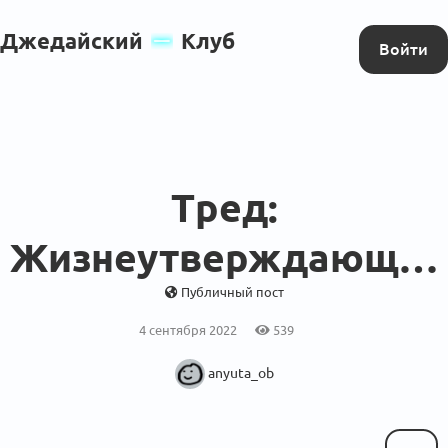
Джедайский
Клуб
Войти
Тред:
Жизнеутверждающее
Публичный пост
4 сентября 2022
539
anyuta_ob