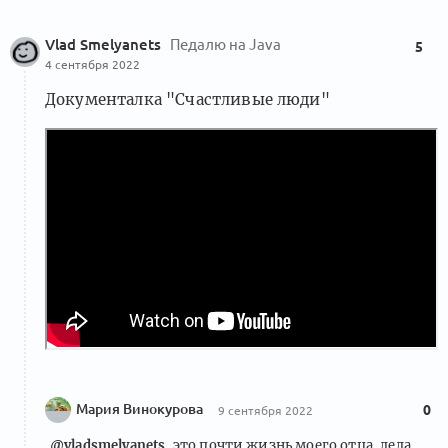
Vlad Smelyanets
Педалю на Java
5
4 сентября 2022
Документалка "Счастливые люди"
Мария Винокурова
0
9 сентября 2022
@vladsmelyanets
, это почти жизнь моего отца, деда,