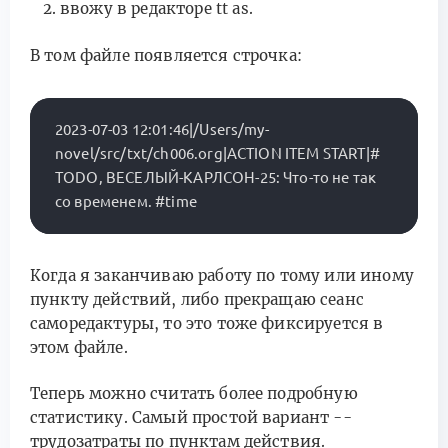
ввожу в редакторе tt as.
В том файле появляется строчка:
2023-07-03 12:01:46|/Users/my-
novel/src/txt/ch006.org|ACTION ITEM START|# 
TODO, ВЕСЕЛЫЙ-КАРЛСОН-25: Что-то не так 
Когда я заканчиваю работу по тому или иному
пункту действий, либо прекращаю сеанс
саморедактуры, то это тоже фиксируется в
этом файле.
Теперь можно считать более подробную
статистику. Самый простой вариант --
трудозатраты по пунктам действия.