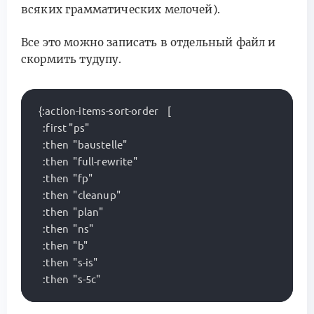
всяких грамматических мелочей).
Все это можно записать в отдельный файл и
скормить тудупу.
{:action-items-sort-order    [

  :first "ps"

  :then  "baustelle"

  :then  "full-rewrite"

  :then  "fp"

  :then  "cleanup"

  :then  "plan"

  :then  "ns"

  :then  "b"

  :then  "s-is"
