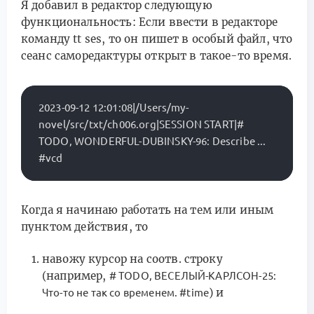
Я добавил в редактор следующую
функциональность: Если ввести в редакторе
команду tt ses, то он пишет в особый файл, что
сеанс саморедактуры открыт в такое-то время.
2023-09-12 12:01:08|/Users/my-
novel/src/txt/ch006.org|SESSION START|# 
TODO, WONDERFUL-DUBINSKY-96: Describe ... 
Когда я начинаю работать на тем или иным
пунктом действия, то
навожу курсор на соотв. строку
(например,
# TODO, ВЕСЕЛЫЙ-КАРЛСОН-25:
) и
Что-то не так со временем. #time