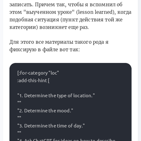
записать. Причем так, чтобы я вспомнил об
этом "выученном уроке" (lesson learned), когда
подобная ситуация (пункт действия той же
категории) возникнет еще раз.
Для этого все материалы такого рода я
фиксирую в файле вот так:
[:for-category "loc"

:add-this-hint [

"1. Determine the type of location."

""

"2. Determine the mood."

""

"3. Determine the time of day."

""

"4. Ask ChatGPT for ideas on how to describe 