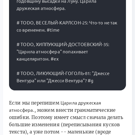
годовщину высадки на Луну. Царила 
дружеская атмосфера.

# TODO, ВЕСЕЛЫЙ-КАРЛСОН-25: Что-то не так 
со временем. #time

# TODO, ХИППУЮЩИЙ-ДОСТОЕВСКИЙ-35: 
"Царила атмосфера" попахивает 
канцеляритом. #ex

# TODO, ЛИКУЮЩИЙ-ГОГОЛЬ-81: "Джессе 
Если мы перепишем
Царила дружеская
, можем внести грамматические
атмосфера.
ошибки. Поэтому имеет смысл сначала делать
большие изменения (переписывания кусков
текста), а уже потом -- маленькие (вроде