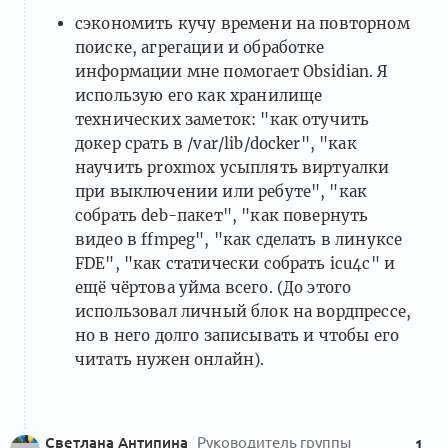
сэкономить кучу времени на повторном
поиске, агрегации и обработке
информации мне помогает Obsidian. Я
использую его как хранилище
технических заметок: "как отучить
докер срать в /var/lib/docker", "как
научить proxmox усыплять виртуалки
при выключении или ребуте", "как
собрать deb-пакет", "как повернуть
видео в ffmpeg", "как сделать в линуксе
FDE", "как статически собрать icu4c" и
ещё чёртова уйма всего. (До этого
использовал личный блок на вордпрессе,
но в него долго записывать и чтобы его
читать нужен онлайн).
Светлана Антипина
Руководитель группы
1