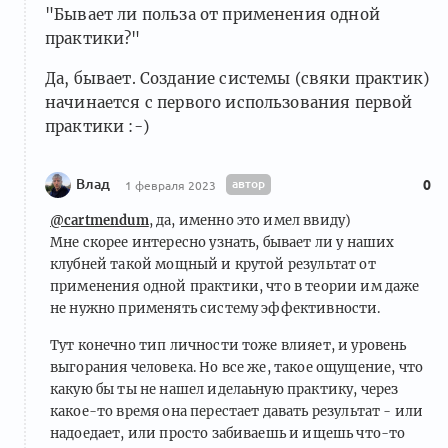
"Бывает ли польза от применения одной
практики?"
Да, бывает. Создание системы (свяки практик)
начинается с первого использования первой
практики :-)
Влад
автор
0
1 февраля 2023
@cartmendum
, да, именно это имел ввиду)
Мне скорее интересно узнать, бывает ли у наших
клубней такой мощный и крутой результат от
применения одной практики, что в теории им даже
не нужно применять систему эффективности.
Тут конечно тип личности тоже влияет, и уровень
выгорания человека. Но все же, такое ощущение, что
какую бы ты не нашел иделаьную практику, через
какое-то время она перестает давать результат - или
надоедает, или просто забиваешь и ищешь что-то