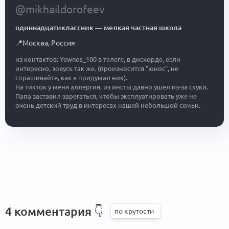
@mikhaildorofeev
одиннадцатиклассник
—
мелкая частная школа
📍
Москва
,
Россия
из контактов: Yewnos_100 в телеге, в дискорде, если
интересно, зовусь так же. (произносится "юнос", не
спрашивайте, как я придумал ник).
На тикток у меня аллергия, из инсты давно ушел из-за скуки.
Папа заставил зарегаться, чтобы эксплуатировать уже не
очень детский труд в интересах нашей небольшой семьи.
4 комментария
👇