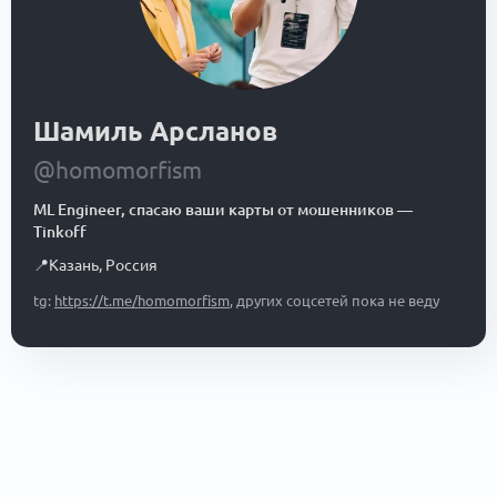
Шамиль Арсланов
@homomorfism
ML Engineer, спасаю ваши карты от мошенников
—
Tinkoff
📍
Казань
,
Россия
tg:
https://t.me/homomorfism
, других соцсетей пока не веду