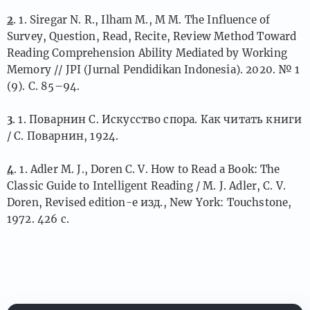
2
. 1. Siregar N. R., Ilham M., M M. The Influence of
Survey, Question, Read, Recite, Review Method Toward
Reading Comprehension Ability Mediated by Working
Memory // JPI (Jurnal Pendidikan Indonesia). 2020. № 1
(9). C. 85–94.
3
. 1. Поварнин С. Искусство спора. Как читать книги
/ С. Поварнин, 1924.
4
. 1. Adler M. J., Doren C. V. How to Read a Book: The
Classic Guide to Intelligent Reading / M. J. Adler, C. V.
Doren, Revised edition-е изд., New York: Touchstone,
1972. 426 c.