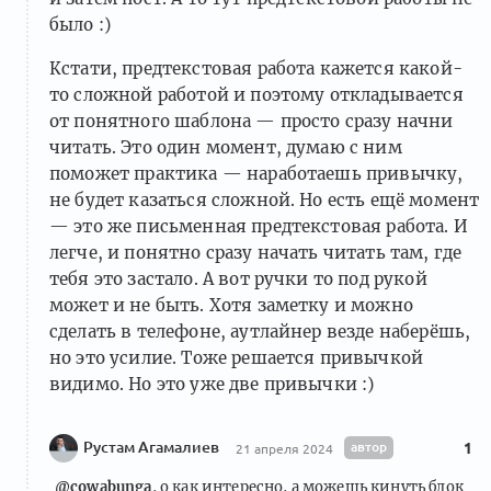
было :)
Кстати, предтекстовая работа кажется какой-
то сложной работой и поэтому откладывается
от понятного шаблона — просто сразу начни
читать. Это один момент, думаю с ним
поможет практика — наработаешь привычку,
не будет казаться сложной. Но есть ещё момент
— это же письменная предтекстовая работа. И
легче, и понятно сразу начать читать там, где
тебя это застало. А вот ручки то под рукой
может и не быть. Хотя заметку и можно
сделать в телефоне, аутлайнер везде наберёшь,
но это усилие. Тоже решается привычкой
видимо. Но это уже две привычки :)
Рустам Агамалиев
автор
1
21 апреля 2024
@cowabunga
, о как интересно, а можешь кинуть блок