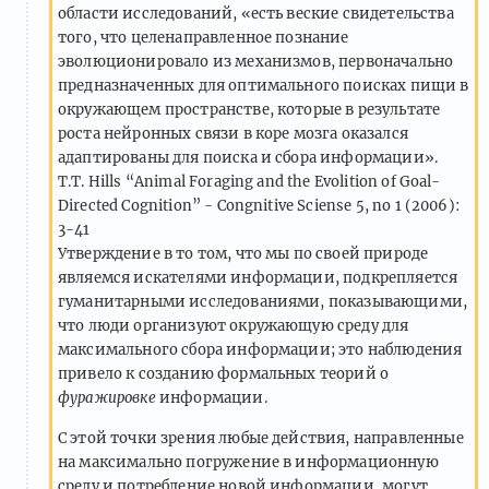
области исследований, «есть веские свидетельства
того, что целенаправленное познание
эволюционировало из механизмов, первоначально
предназначенных для оптимального поисках пищи в
окружающем пространстве, которые в результате
роста нейронных связи в коре мозга оказался
адаптированы для поиска и сбора информации».
T.T. Hills “Animal Foraging and the Evolition of Goal-
Directed Cognition” - Congnitive Sciense 5, no 1 (2006):
3-41
Утверждение в то том, что мы по своей природе
являемся искателями информации, подкрепляется
гуманитарными исследованиями, показывающими,
что люди организуют окружающую среду для
максимального сбора информации; это наблюдения
привело к созданию формальных теорий о
фуражировке
информации.
С этой точки зрения любые действия, направленные
на максимально погружение в информационную
среду и потребление новой информации, могут