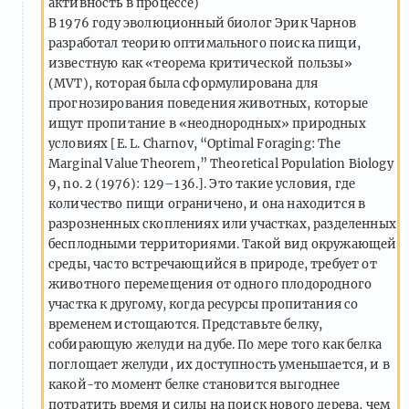
активность в процессе)
В 1976 году эволюционный биолог Эрик Чарнов
разработал теорию оптимального поиска пищи,
известную как «теорема критической пользы»
(MVT), которая была сформулирована для
прогнозирования поведения животных, которые
ищут пропитание в «неоднородных» природных
условиях [E. L. Charnov, “Optimal Foraging: The
Marginal Value Theorem,” Theoretical Population Biology
9, no. 2 (1976): 129–136.]. Это такие условия, где
количество пищи ограничено, и она находится в
разрозненных скоплениях или участках, разделенных
бесплодными территориями. Такой вид окружающей
среды, часто встречающийся в природе, требует от
животного перемещения от одного плодородного
участка к другому, когда ресурсы пропитания со
временем истощаются. Представьте белку,
собирающую желуди на дубе. По мере того как белка
поглощает желуди, их доступность уменьшается, и в
какой-то момент белке становится выгоднее
потратить время и силы на поиск нового дерева, чем