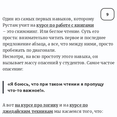
9
Один из самых первых навыков, которому
Рустам учит на
курсе по работе с книгами
– это скимминг. Или беглое чтение. Суть его
проста: внимательно читать первое и последнее
предложение абзаца, а все, что между ними, просто
пробежать по диагонали.
Несмотря, на всю простоту этого навыка, он
вызывает массу опасений у студентов. Самое частое
опасение:
«Я боюсь, что при таком чтении я пропущу
что-то важное!».
А вот
на курсе про логику
и на
курсе по
джедайским техникам
мы касаемся того, что: