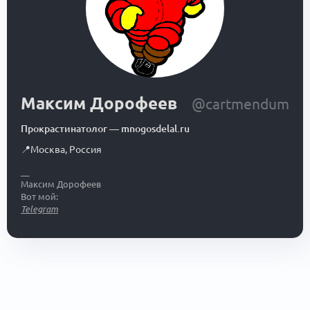
Максим Дорофеев
@cartmendum
Прокрастинатолог
—
mnogosdelal.ru
📍
Москва
,
Россия
__
Максим Дорофеев
Вот мой:
Telegram