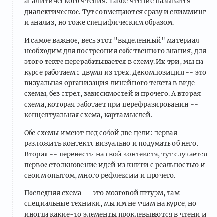
аналитического чтения. Такое чтение называтся
диалектическое. Тут совмещаются сразу и скимминг
и анализ, но тоже специфическим образом.
И самое важное, весь этот "выделенный" материал
необходим для постреония собственного знания, для
этого тектс перерабатывается в схему. Их три, мы на
курсе работаем с двумя из трех. Декомпозиция -- это
визуальная организация линейного текста в виде
схемы, без стрел, зависимостей и прочего. А вторая
схема, которая работает при перефразировании --
концептуальная схема, карта мыслей.
Обе схемы имеют под собой две цели: первая --
разложить контектс визуально и подумать об него.
Вторая -- перенести на свой контекста, тут случается
первое столкновение идей из книги с реальностью и
своим опытом, много рефлексии и прочего.
Последняя схема -- это мозговой штурм, там
специальные техники, мы им не учим на курсе, но
иногда какие-то элементы проклевывются в чтени и