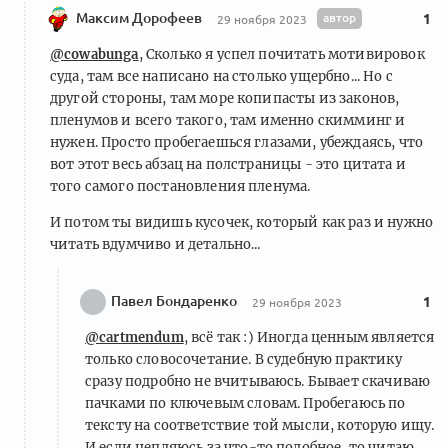
Максим Дорофеев
автор
1
29 ноября 2023
@cowabunga
, Сколько я успел почитать мотивировок
суда, там все написано на столько ущербно... Но с
другой стороны, там море копипасты из законов,
пленумов и всего такого, там именно скимминг и
нужен. Просто пробегаешься глазами, убеждаясь, что
вот этот весь абзац на полстраницы - это цитата и
того самого постановления пленума.
И потом ты видишь кусочек, который как раз и нужно
читать вдумчиво и детально...
Павел Бондаренко
1
29 ноября 2023
@cartmendum
, всё так :) Иногда ценным является
только словосочетание. В судебную практику
сразу подробно не вчитываюсь. Бывает скачиваю
пачками по ключевым словам. Пробегаюсь по
тексту на соответствие той мысли, которую ищу.
И если цепляюсь за что-то подобное, то читаю