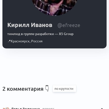
Кирилл Иванов
@efreeze
тимлид в группе разработки
—
X5 Group
📍
Красноярск
,
Россия
2 комментария
👇
Дарья Зеленина
девопс