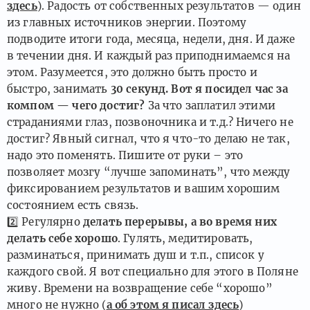
здесь
). Радость от собственных результатов — один
из главных источников энергии. Поэтому
подводите итоги года, месяца, недели, дня. И даже
в течении дня. И каждый раз приподнимаемся на
этом. Разумеется, это должно быть просто и
быстро, занимать
30 секунд. Вот я посидел час за
компом — чего достиг?
За что заплатил этими
страданиями глаз, позвоночника и т.д.? Ничего не
достиг? Явный сигнал, что я что-то делаю не так,
надо это поменять. Пишите от руки – это
позволяет мозгу “лучше запоминать”, что между
фиксированием результатов и вашим хорошим
состоянием есть связь.
2️⃣
Регулярно
делать перерывы, а во время них
делать себе хорошо
. Гулять, медитировать,
разминаться, принимать душ и т.п., список у
каждого свой. Я вот специально для этого в Поляне
живу. Времени на возвращение себе “хорошо”
много не нужно (
а об этом я писал здесь
)