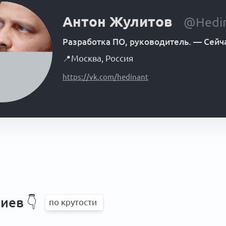
Антон Жулитов
@Hedi
Разработка ПО, руководитель.
—
Сейч
📍
Москва
,
Россия
https://vk.com/hedinant
иев 👇