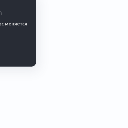
n
ас меняется