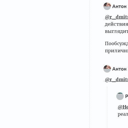
Антон
@r_dmitr
действия
выглядит
Пообсужд
приличны
Антон
@r_dmitr
@He
реа