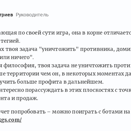
триев
Руководитель
ающая по своей сути игра, она в корне отличает
атегией.
х твоя задача "уничтожить" противника, доми
 или ничего".
ая философия, твоя задача не уничтожить проти
ше территории чем он, в некоторых моментах д
учить больше профита в дальнейшем.
нтересно порассуждать в этих плоскостях с точ
нта и продаж.
очет попробовать – можно поиграть с ботами на
kgs.com/