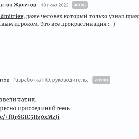
нтон Жулитов
автор
10 июня 2022
dmitriev
, даже человек который только узнал пра
ивым игроком. Это все прокрастинация :-)
итов
Разработка ПО, руководитель.
автор
авели чатик.
ересно присоединяйтемь
me/+fQr6GtC5Rg0xMzJi