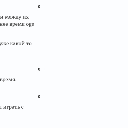
0
ели между их
нее время ogs
уже какой то
0
 время.
0
ы играть с