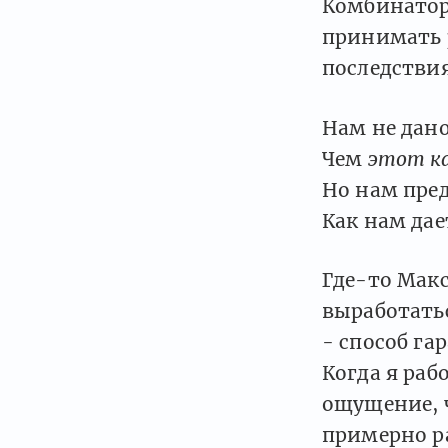
Комбинатор
принимать 
последствия
Нам не дано
Чем
этот к
Но нам пред
Как нам дае
Где-то Мак
выработатьс
- способ г
Когда я раб
ощущение, 
примерно р