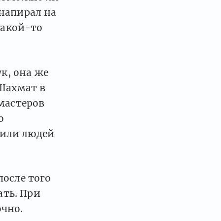
напирал на
какой-то
ук, она же
 Шахмат в
 мастеров
о
дили людей
после того
ать. При
чно.