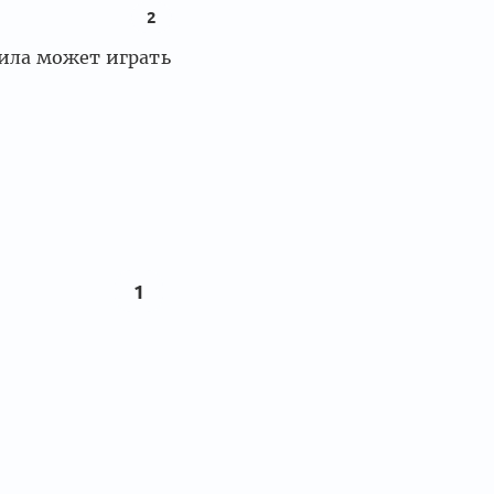
2
вила может играть
1