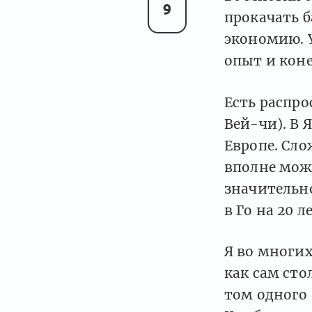
9
прокачать 
экономию. У
опыт и коне
Есть распро
Вей-чи). В 
Европе. Сло
вполне може
значительн
в Го на 20 
Я во многих
как сам сто
том одного