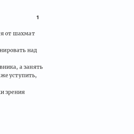
1
ся от шахмат
нировать над
вника, а занять
аже уступить,
ки зрения