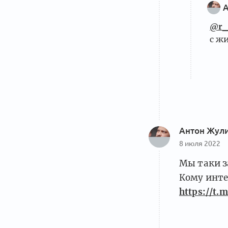
А
@r_
с ж
Антон Жул
8 июля 2022
Мы таки з
Кому инт
https://t.