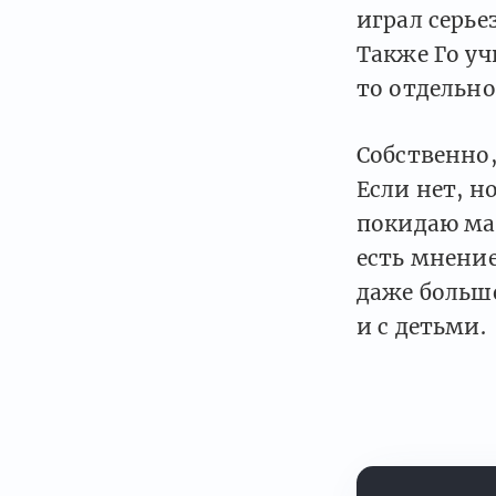
играл серье
Также Го у
то отдельно
Собственно,
Если нет, н
покидаю мат
есть мнение
даже больше
и с детьми.