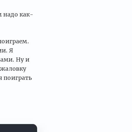
 надо как-
поиграем.
и. Я
ами. Ну и
ажаловку
я поиграть