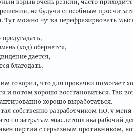
ный взрыв очень резкий, часто приходитс
решения, не будучи способным просчитать
. Тут можно чутка перефразирвовать мысл
 предугадать,
амень
(ход) обернется,
видение дается,
тся благодать.
сим говорил, что для прокачки помогает 
я и потом хорошо восстановиться. Так во
арантированно хорошо выработаться.
отал собственно разработчиком ПО, у меня
что по затратам мыслетоплива рабочий де
авен партии с серьезным противником, ко