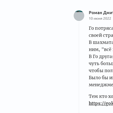
Роман Дми
10 июня 2022
Го потряс
своей стр
В шахмата
ним, "всё
В Го друг
чуть боль
чтобы пол
Было бы и
менеджме
Тем кто х
https://go