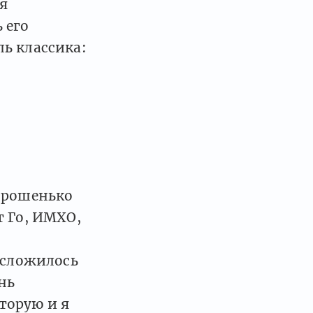
я
 его
ь классика:
хорошенько
т Го, ИМХО,
 сложилось
нь
торую и я