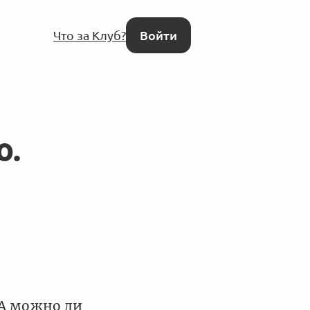
Что за Клуб?
Войти
о.
"А можно ли