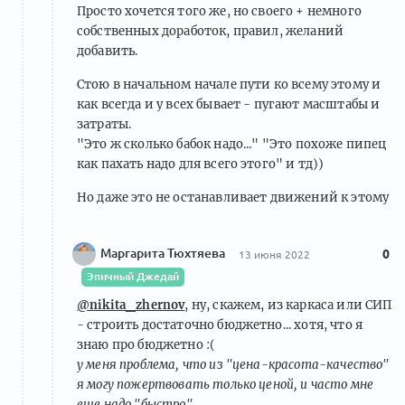
Просто хочется того же, но своего + немного
собственных доработок, правил, желаний
добавить.
Стою в начальном начале пути ко всему этому и
как всегда и у всех бывает - пугают масштабы и
затраты.
"Это ж сколько бабок надо..." "Это похоже пипец
как пахать надо для всего этого" и тд))
Но даже это не останавливает движений к этому
Маргарита Тюхтяева
0
13 июня 2022
Эпичный Джедай
@nikita_zhernov
, ну, скажем, из каркаса или СИП
- строить достаточно бюджетно... хотя, что я
знаю про бюджетно :(
у меня проблема, что из "цена-красота-качество"
я могу пожертвовать только ценой, и часто мне
еще надо "быстро"