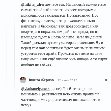
@nikita_zhernov
, все так. На данный момент это
самый тяжёлый проект, из всех которыми
приходилось заниматься. Но вывозимо. Про
финансовую часть, которая может сильно
напугать, я бы сказал так: дом обойдется как
квартира в нормальном районе города, но по
площади будет в 2 раза больше. За те же деньги.
Такой расклад пугает уже гораздо меньше. Ну и
перед тем как решиться будет очень не лишним
устроить тест драйв. Прожить все лето на даче
например. Или ещё шучше весь январь. А то вдруг
вообще не зайдет.
Никита Жерно́в
0
12 июня 2022
@vladsmelyanets
, да не) Я всё это хорошо
понимаю. Практически всю жизнь прожил в
частном доме с родителямич понимаю, что к
чему)