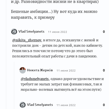
и др. Разновидности жизни не в квартирах)
Бешеные амбиции...) Ну вот куда их можно
направить, к примеру
Vlad Smelyanets
0
11 июня 2022
@nikita_zhernov
, в итоге да, психанули с женой и
построили дом - детям по детской, нам по кабинету.
Решились в том числе потому что до этого был
положительный опыт работы с дачи в пандемию.
Никита Жерно́в
0
11 июня 2022
@vladsmelyanets
, однако дорогое удовольствие и
требует не малых затрат как финансовых, так и
морально-волевых вытянуть всё на этом пути)
Vlad Smelyanets
0
11 июня 2022