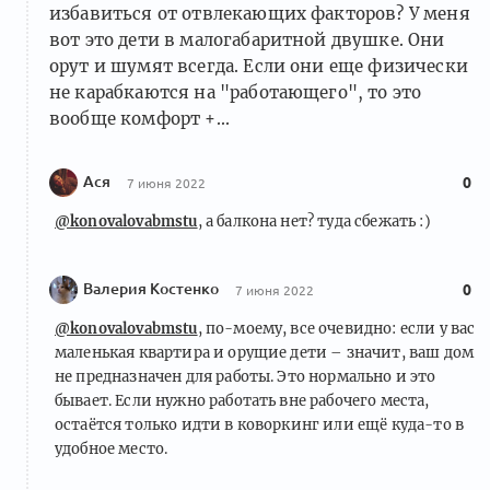
избавиться от отвлекающих факторов? У меня
вот это дети в малогабаритной двушке. Они
орут и шумят всегда. Если они еще физически
не карабкаются на "работающего", то это
вообще комфорт +...
Ася
0
7 июня 2022
@konovalovabmstu
, а балкона нет? туда сбежать :)
Валерия Костенко
0
7 июня 2022
@konovalovabmstu
, по-моему, все очевидно: если у вас
маленькая квартира и орущие дети – значит, ваш дом
не предназначен для работы. Это нормально и это
бывает. Если нужно работать вне рабочего места,
остаётся только идти в коворкинг или ещё куда-то в
удобное место.