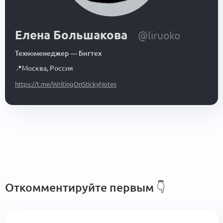
Елена Большакова
@liruoko
Техноменеджер
—
Бигтех
📍
Москва
,
Россия
https://t.me/WritingOnStickyNotes
Откомментируйте первым
👇