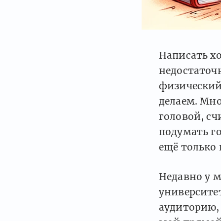
Написать х
недостаточн
физический 
делаем. Мн
головой, сч
подумать го
ещё только 
Недавно у м
университет
аудиторию, 