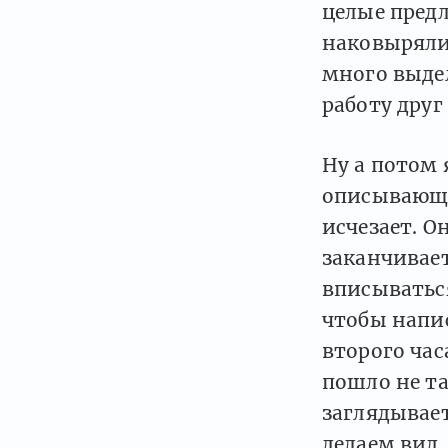
целые пред
наковыряли.
много выде
работу друг
Ну а потом 
описывающи
исчезает. О
заканчивае
вписываться
чтобы напис
второго час
пошло не та
заглядывает
делаем вид,