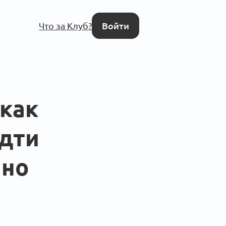
Что за Клуб?
Войти
 как
идти
нно