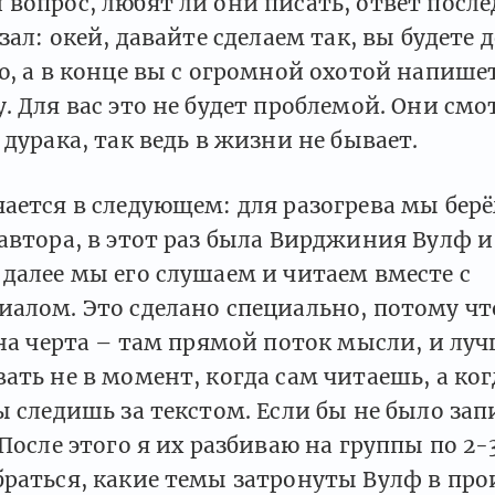
вопрос, любят ли они писать, ответ послед
зал: окей, давайте сделаем так, вы будете д
ю, а в конце вы с огромной охотой напишет
. Для вас это не будет проблемой. Они смо
 дурака, так ведь в жизни не бывает.
ается в следующем: для разогрева мы берё
автора, в этот раз была Вирджиния Вулф и
далее мы его слушаем и читаем вместе с
алом. Это сделано специально, потому что
дна черта – там прямой поток мысли, и луч
ать не в момент, когда сам читаешь, а ког
ы следишь за текстом. Если бы не было зап
 После этого я их разбиваю на группы по 2-
раться, какие темы затронуты Вулф в про