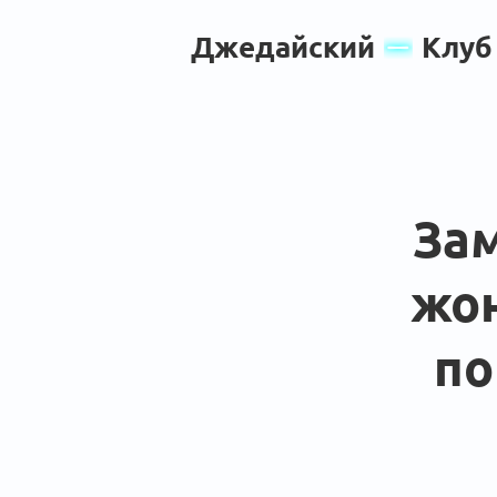
Джедайский
Клуб
Зам
жон
по