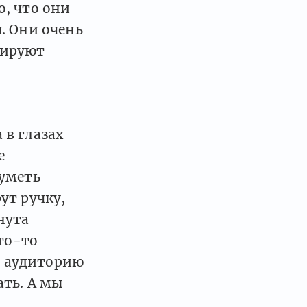
, что они
. Они очень
тируют
 в глазах
е
 уметь
ут ручку,
нута
то-то
 В аудиторию
ать. А мы