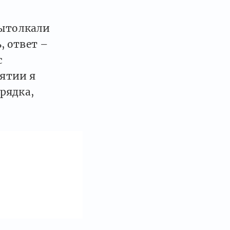
вытолкали
, ответ –
с
нятии я
рядка,