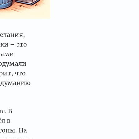
елания,
ки – это
ками
подумали
рит, что
к думанию
я. В
ёл в
стоны. На