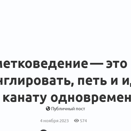
етковедение — это
глировать, петь и 
 канату одновреме
Публичный пост
4 ноября 2023
574