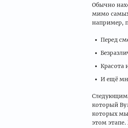
Обычно нахо
мимо самых
например, п
Перед см
Безразли
Красота 
И ещё мн
Следующим 
который Вул
которых мы 
этом этапе.