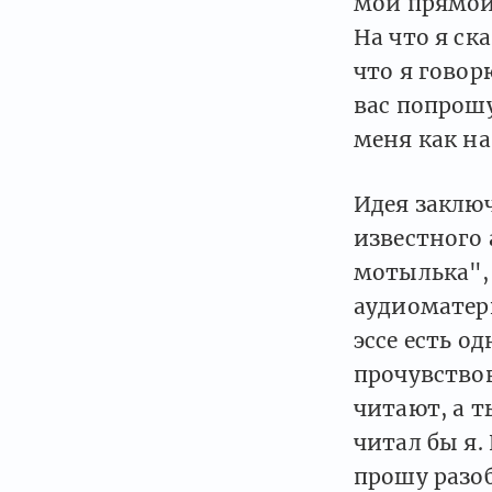
мой прямой 
На что я ска
что я говор
вас попрошу
меня как на
Идея заключ
известного 
мотылька", 
аудиоматери
эссе есть о
прочувствов
читают, а т
читал бы я.
прошу разоб