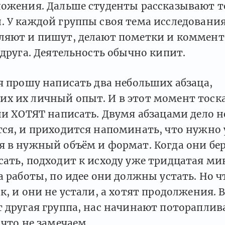
ложения. Дальше студенты рассказывают то
 У каждой группы своя тема исследования
ляют и пишут, делают пометки и коммен
 друга. Деятельность обычно кипит.
я прошу написать два небольших абзаца,
х их личный опыт. И в этот момент тоска
ни ХОТЯТ написать. Двумя абзацами дело н
тся, и приходится напоминать, что нужно
 в нужный объём и формат. Когда они бер
ать, подходит к исходу уже тридцатая ми
а работы, по идее они должны устать. Но ч
к, и они не устали, а хотят продолжения.
 другая группа, нас начинают потораплив
 что не замечаем.