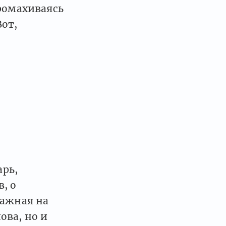
промахиваясь
Вот,
рь,
, о
важная на
ова, но и