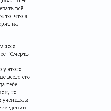
овал: нет.
елать всё,
е то, что я
трят на
м эссе
 её "Смерть
 у этого
ше всего его
да тебе
иси, то
3 ученика и
изведении.