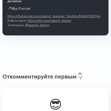
дизайна
📍
Уфа
,
Россия
https://instagram.com/nazgul_designer_?igshid=ZDdkNTZiNTM=
Я ВКонтакте:
https://vk.com/nazgul_design
Телеграмм
@Nazgul_design
Откомментируйте первым
👇
😎