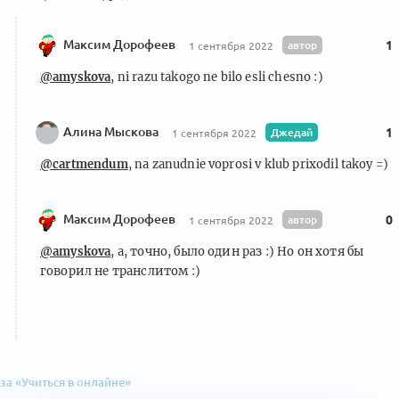
Максим Дорофеев
автор
1
1 сентября 2022
@amyskova
, ni razu takogo ne bilo esli chesno :)
Алина Мыскова
Джедай
1
1 сентября 2022
@cartmendum
, na zanudnie voprosi v klub prixodil takoy =)
Максим Дорофеев
автор
0
1 сентября 2022
@amyskova
, а, точно, было один раз :) Но он хотя бы
говорил не транслитом :)
за «Учиться в онлайне»