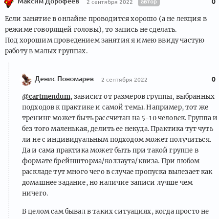
Максим Дорофеев
автор
0
2 сентября 2022
Если занятие в онлайне проводится хорошо (а не лекция в
режиме говорящей головы), то запись не сделать.
Под хорошим проведением занятия я имею ввиду частую
работу в малых группах.
Денис Пономарев
0
2 сентября 2022
@cartmendum
, зависит от размеров группы, выбранных
подходов к практике и самой темы. Например, тот же
тренинг может быть рассчитан на 5-10 человек. Группа и
без того маленькая, делить ее некуда. Практика тут чуть
ли не с индивидуальным подходом может получиться.
Да и сама практика может быть при такой группе в
формате брейншторма/коллаута/квиза. При любом
раскладе тут много чего в случае пропуска вылезает как
домашнее задание, но наличие записи лучше чем
ничего.
В целом сам бывал в таких ситуациях, когда просто не