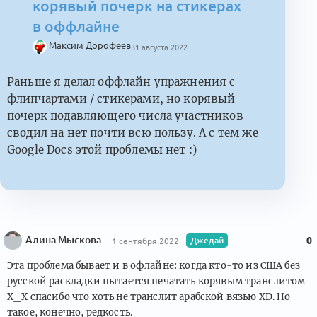
корявый почерк на стикерах
в оффлайне
Максим Дорофеев
31 августа 2022
Раньше я делал оффлайн упражнения с
флипчартами / стикерами, но корявый
почерк подавляющего числа участников
сводил на нет почти всю пользу. А с тем же
Google Docs этой проблемы нет :)
Алина Мыскова
Джедай
0
1 сентября 2022
Эта проблема бывает и в офлайне: когда кто-то из США без
русской раскладки пытается печатать корявым транслитом
Х_Х спасибо что хоть не транслит арабской вязью XD. Но
такое, конечно, редкость.