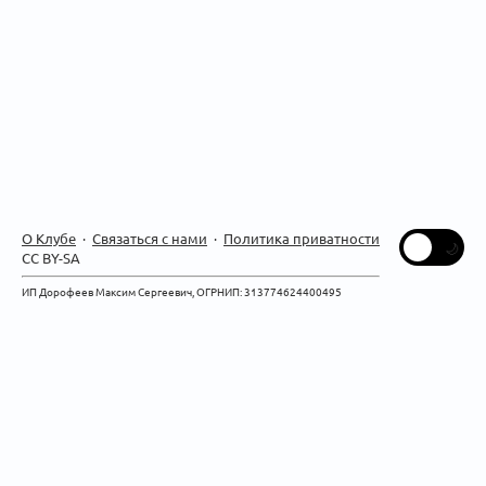
О Клубе
·
Связаться с нами
·
Политика приватности
CC BY-SA
ИП Дорофеев Максим Сергеевич, ОГРНИП: 313774624400495