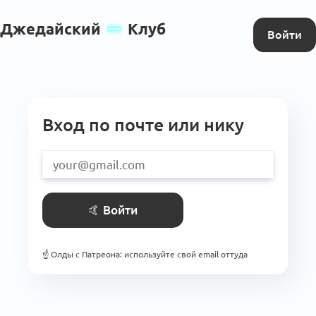
Джедайский
Клуб
Войти
Вход по почте или нику
🤙
Войти
☝️
Олды с Патреона: используйте свой email оттуда