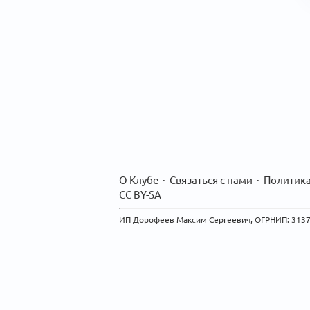
О Клубе
·
Связаться с нами
·
Политика
CC BY-SA
ИП Дорофеев Максим Сергеевич, ОГРНИП: 313