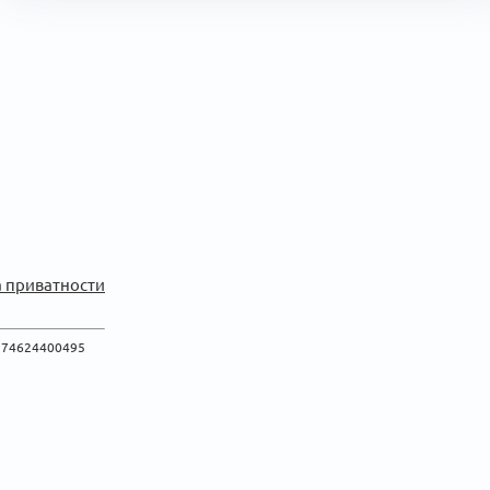
 приватности
774624400495