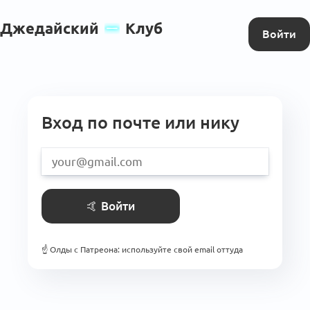
Джедайский
Клуб
Войти
Вход по почте или нику
🤙
Войти
☝️
Олды с Патреона: используйте свой email оттуда