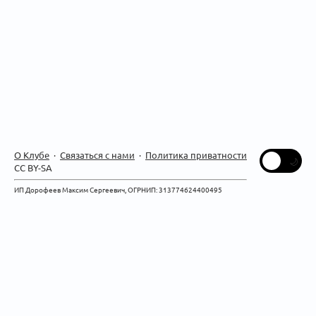
О Клубе
·
Связаться с нами
·
Политика приватности
CC BY-SA
ИП Дорофеев Максим Сергеевич, ОГРНИП: 313774624400495