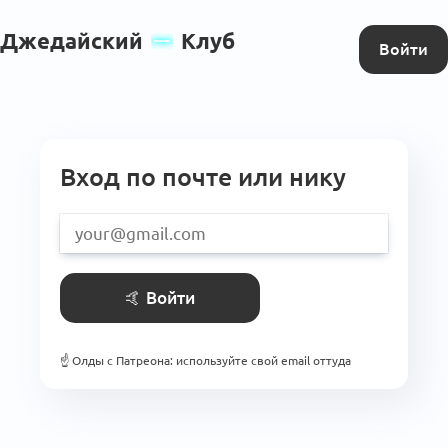
Джедайский
Клуб
Войти
Вход по почте или нику
🤙
Войти
☝️
Олды с Патреона: используйте свой email оттуда