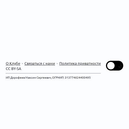
О Клубе
·
Связаться с нами
·
Политика приватности
CC BY-SA
ИП Дорофеев Максим Сергеевич, ОГРНИП: 313774624400495