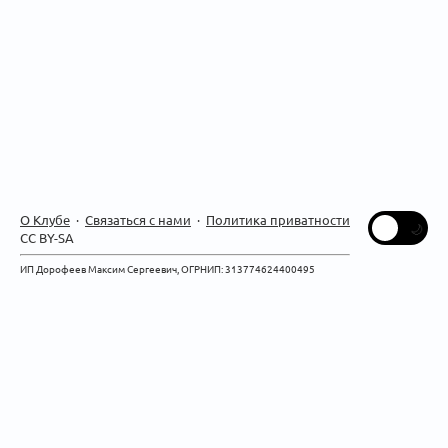
О Клубе
·
Связаться с нами
·
Политика приватности
CC BY-SA
ИП Дорофеев Максим Сергеевич, ОГРНИП: 313774624400495