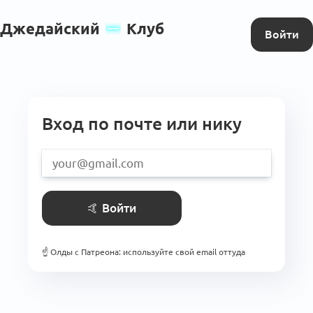
Джедайский
Клуб
Войти
Вход по почте или нику
🤙
Войти
☝️
Олды с Патреона: используйте свой email оттуда